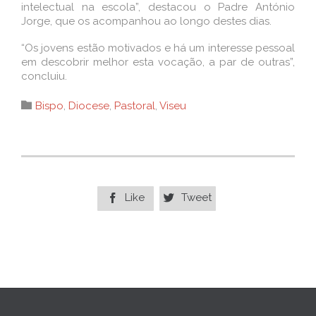
intelectual na escola”, destacou o Padre António
Jorge, que os acompanhou ao longo destes dias.
“Os jovens estão motivados e há um interesse pessoal
em descobrir melhor esta vocação, a par de outras”,
concluiu.
Category

Bispo
,
Diocese
,
Pastoral
,
Viseu
Like
Tweet

