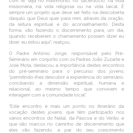
com fé, seja no matrimónio, no sacerdócio, na vida
missionária, na vida religiosa ou na vida laical. É
sempre um projeto que deve ser feito na descoberta
daquilo que Deus quer para mim, através da oração,
da leitura espiritual e do aconselhamento. Desta
forma, vão fazendo o discernimento para, um dia,
quando receberem o chamamento possam dizer eu
dizer: eu estou aqui”, realçou.
O Padre António Jorge, responsável pelo Pré-
Seminário em conjunto com os Padres João Zuzarte e
José Mota, destacou a importância destes encontros
do pré-seminário para o percurso dos jovens,
“permitindo-lhes descobrir a experiência do seminário,
conciliando a dimensão espiritual, humana e
relacional, ao mesmo tempo que convivem e
interagem com a comunidade local”.
“Este encontro é mais um ponto no itinerário da
vocação destes jovens, que têm participado nos
vários encontros do Natal, da Páscoa e do Verão, e
que são marcos no caminho de discernimento que
eles vão fazendo, a par do seu crescimento