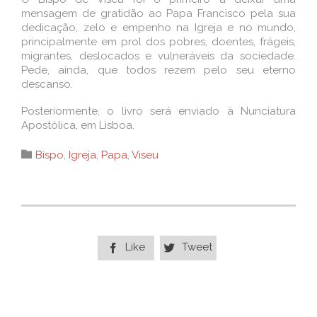
mensagem de gratidão ao Papa Francisco pela sua
dedicação, zelo e empenho na Igreja e no mundo,
principalmente em prol dos pobres, doentes, frágeis,
migrantes, deslocados e vulneráveis da sociedade.
Pede, ainda, que todos rezem pelo seu eterno
descanso.
Posteriormente, o livro será enviado à Nunciatura
Apostólica, em Lisboa.
Category

Bispo
,
Igreja
,
Papa
,
Viseu
Like
Tweet

