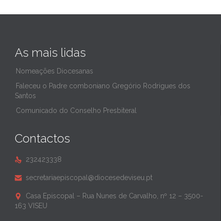
As mais lidas
Nomeações Diocesanas
Faleceu o Padre comboniano Gregório Rodrigues dos
Santos
Comunicado do Conselho Presbiteral
Contactos
232423338

secretariaepiscopal@diocesedeviseu.pt

Casa Episcopal – Rua Nunes de Carvalho, nº 12 – 3500-

163 VISEU