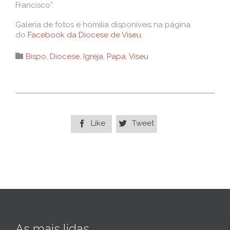
Francisco”.
Galeria de fotos e homilia disponíveis na página
do
Facebook da Diocese de Viseu
.
Category

Bispo
,
Diocese
,
Igreja
,
Papa
,
Viseu
Like
Tweet


As mais lidas