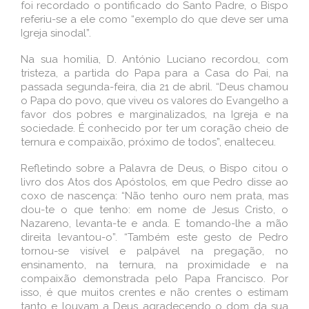
foi recordado o pontificado do Santo Padre, o Bispo
referiu-se a ele como “exemplo do que deve ser uma
Igreja sinodal”.
Na sua homilia, D. António Luciano recordou, com
tristeza, a partida do Papa para a Casa do Pai, na
passada segunda-feira, dia 21 de abril. “Deus chamou
o Papa do povo, que viveu os valores do Evangelho a
favor dos pobres e marginalizados, na Igreja e na
sociedade. É conhecido por ter um coração cheio de
ternura e compaixão, próximo de todos”, enalteceu.
Refletindo sobre a Palavra de Deus, o Bispo citou o
livro dos Atos dos Apóstolos, em que Pedro disse ao
coxo de nascença: “Não tenho ouro nem prata, mas
dou-te o que tenho: em nome de Jesus Cristo, o
Nazareno, levanta-te e anda. E tomando-lhe a mão
direita levantou-o”. “Também este gesto de Pedro
tornou-se visível e palpável na pregação, no
ensinamento, na ternura, na proximidade e na
compaixão demonstrada pelo Papa Francisco. Por
isso, é que muitos crentes e não crentes o estimam
tanto e louvam a Deus agradecendo o dom da sua