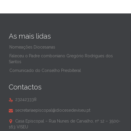
As mais lidas
Nomeações Diocesanas
Faleceu o Padre comboniano Gregório Rodrigues dos
Santos
Comunicado do Conselho Presbiteral
Contactos
232423338

secretariaepiscopal@diocesedeviseu.pt

Casa Episcopal – Rua Nunes de Carvalho, nº 12 – 3500-

163 VISEU