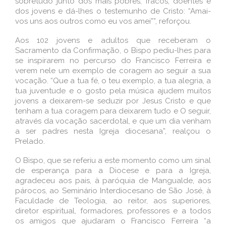
sobretudo junto dos mais pobres, fracos, doentes e
dos jovens e dá-lhes o testemunho de Cristo: “Amai-
vos uns aos outros como eu vos amei””, reforçou.
Aos 102 jovens e adultos que receberam o
Sacramento da Confirmação, o Bispo pediu-lhes para
se inspirarem no percurso do Francisco Ferreira e
verem nele um exemplo de coragem ao seguir a sua
vocação. “Que a tua fé, o teu exemplo, a tua alegria, a
tua juventude e o gosto pela música ajudem muitos
jovens a deixarem-se seduzir por Jesus Cristo e que
tenham a tua coragem para deixarem tudo e O seguir,
através da vocação sacerdotal, e que um dia venham
a ser padres nesta Igreja diocesana”, realçou o
Prelado.
O Bispo, que se referiu a este momento como um sinal
de esperança para a Diocese e para a Igreja,
agradeceu aos pais, à paróquia de Mangualde, aos
párocos, ao Seminário Interdiocesano de São José, à
Faculdade de Teologia, ao reitor, aos superiores,
diretor espiritual, formadores, professores e a todos
os amigos que ajudaram o Francisco Ferreira “a