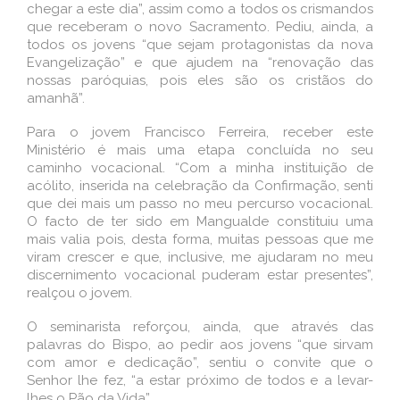
chegar a este dia”, assim como a todos os crismandos
que receberam o novo Sacramento. Pediu, ainda, a
todos os jovens “que sejam protagonistas da nova
Evangelização” e que ajudem na “renovação das
nossas paróquias, pois eles são os cristãos do
amanhã”.
Para o jovem Francisco Ferreira, receber este
Ministério é mais uma etapa concluída no seu
caminho vocacional. “Com a minha instituição de
acólito, inserida na celebração da Confirmação, senti
que dei mais um passo no meu percurso vocacional.
O facto de ter sido em Mangualde constituiu uma
mais valia pois, desta forma, muitas pessoas que me
viram crescer e que, inclusive, me ajudaram no meu
discernimento vocacional puderam estar presentes”,
realçou o jovem.
O seminarista reforçou, ainda, que através das
palavras do Bispo, ao pedir aos jovens “que sirvam
com amor e dedicação”, sentiu o convite que o
Senhor lhe fez, “a estar próximo de todos e a levar-
lhes o Pão da Vida”.