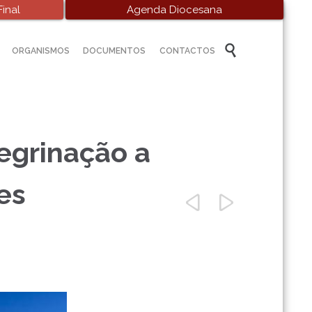
inal
Agenda Diocesana
Skip

ORGANISMOS
DOCUMENTOS
CONTACTOS
to
content
regrinação a
es

