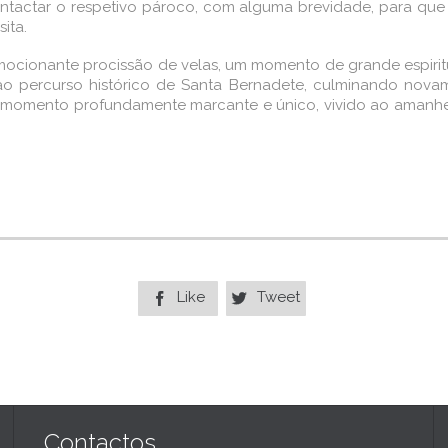
ontactar o respetivo pároco, com alguma brevidade, para que 
ita.
à emocionante procissão de velas, um momento de grande espir
ao percurso histórico de Santa Bernadete, culminando novam
m momento profundamente marcante e único, vivido ao amanhe
Like
Tweet


Contactos