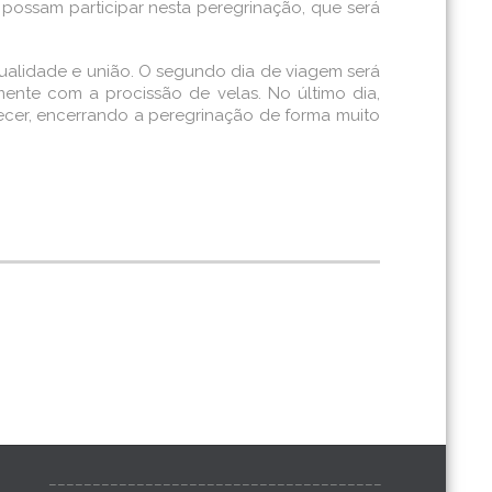
possam participar nesta peregrinação, que será
itualidade e união. O segundo dia de viagem será
ente com a procissão de velas. No último dia,
cer, encerrando a peregrinação de forma muito
______________________________________