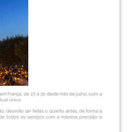
em França, de 27 a 30 deste mês de julho, com a
tual única.
do, deverão ser feitas o quanto antes, de forma a
 de todos os serviços com a máxima precisão e