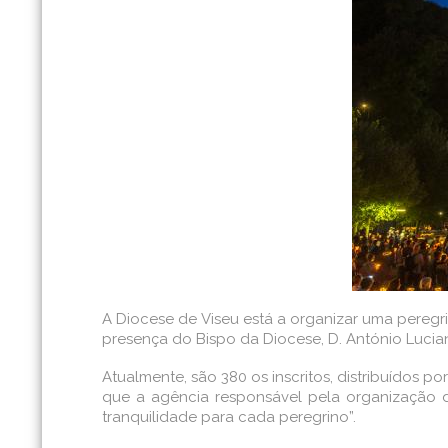
A Diocese de Viseu está a organizar uma peregr
presença do Bispo da Diocese, D. António Lucian
Atualmente, são 380 os inscritos, distribuídos p
que a agência responsável pela organização d
tranquilidade para cada peregrino”.