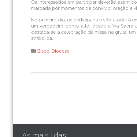
Os interessados em participar deverão assim c
marcada por momentos de convívio, oração e vis
No primeiro dia, os participantes vão assistir 
um verdadeiro ponto alto, desde a Via-Sacra 
destaca-se a celebração da missa na gruta, u
simbólica.
Category

Bispo
,
Diocese
As mais lidas