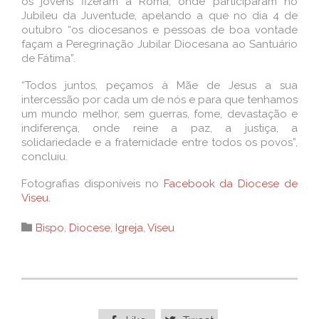
os jovens fizeram a Roma, onde participaram no
Jubileu da Juventude, apelando a que no dia 4 de
outubro “os diocesanos e pessoas de boa vontade
façam a Peregrinação Jubilar Diocesana ao Santuário
de Fátima”.
“Todos juntos, peçamos à Mãe de Jesus a sua
intercessão por cada um de nós e para que tenhamos
um mundo melhor, sem guerras, fome, devastação e
indiferença, onde reine a paz, a justiça, a
solidariedade e a fraternidade entre todos os povos”,
concluiu.
Fotografias disponíveis no
Facebook da Diocese de
Viseu.
Category

Bispo
,
Diocese
,
Igreja
,
Viseu