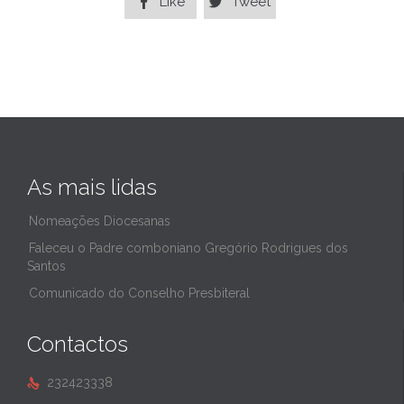
Like
Tweet


As mais lidas
Nomeações Diocesanas
Faleceu o Padre comboniano Gregório Rodrigues dos
Santos
Comunicado do Conselho Presbiteral
Contactos
232423338
