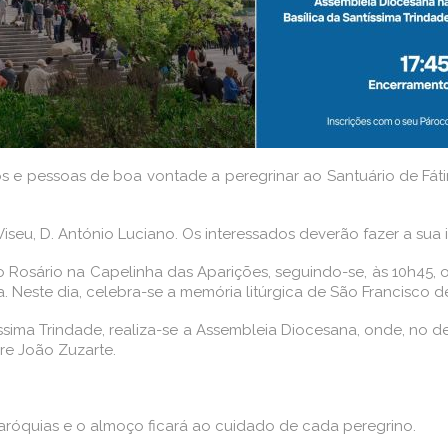
 e pessoas de boa vontade a peregrinar ao Santuário de Fáti
iseu, D. António Luciano. Os interessados deverão fazer a sua 
sário na Capelinha das Aparições, seguindo-se, às 10h45, o d
. Neste dia, celebra-se a memória litúrgica de São Francisco de
tíssima Trindade, realiza-se a Assembleia Diocesana, onde, n
dre João Zuzarte.
aróquias e o almoço ficará ao cuidado de cada peregrino.