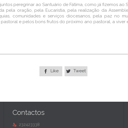
juntos peregrinar ao Santuário de Fátima, como já fizemos ao 
 pela oração, pela Eucaristia, pela realização da Assemblei
uias, comunidades e serviços diocesanos, pela paz no mu
storal e pelos bons frutos do próximo ano pastoral, a viver e
Like
Tweet


Contactos
232423338
