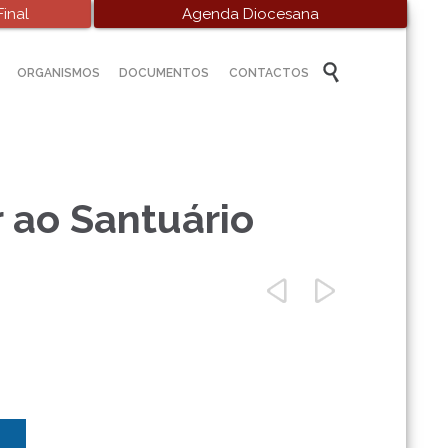
inal
Agenda Diocesana
Skip

ORGANISMOS
DOCUMENTOS
CONTACTOS
to
content
 ao Santuário

