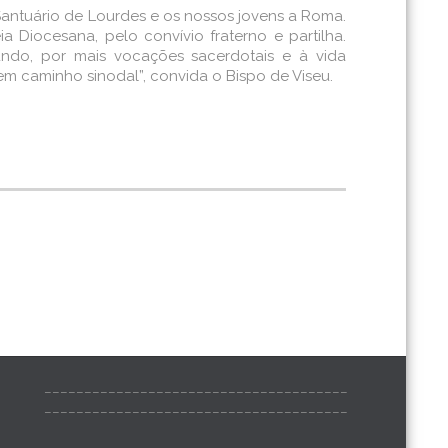
Santuário de Lourdes e os nossos jovens a Roma.
a Diocesana, pelo convívio fraterno e partilha.
ndo, por mais vocações sacerdotais e à vida
m caminho sinodal”, convida o Bispo de Viseu.
______________________________________
______________________________________