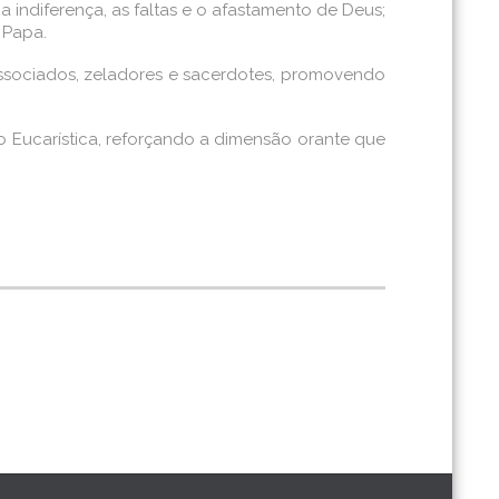
 indiferença, as faltas e o afastamento de Deus;
 Papa.
ssociados, zeladores e sacerdotes, promovendo
o Eucarística, reforçando a dimensão orante que