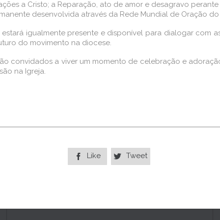
ções a Cristo; a Reparação, ato de amor e desagravo perante a
rmanente desenvolvida através da Rede Mundial de Oração do
estará igualmente presente e disponível para dialogar com a
 futuro do movimento na diocese.
serão convidados a viver um momento de celebração e adoraçã
ão na Igreja.
Like
Tweet

