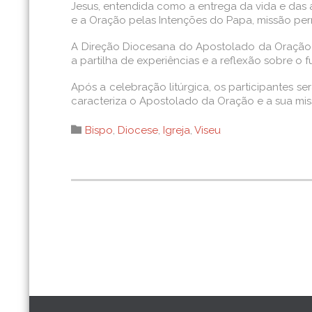
Jesus, entendida como a entrega da vida e das a
e a Oração pelas Intenções do Papa, missão pe
A Direção Diocesana do Apostolado da Oração 
a partilha de experiências e a reflexão sobre o
Após a celebração litúrgica, os participantes 
caracteriza o Apostolado da Oração e a sua miss
Category

Bispo
,
Diocese
,
Igreja
,
Viseu