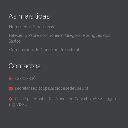
As mais lidas
Nomeações Diocesanas
Faleceu o Padre comboniano Gregório Rodrigues dos
Santos
Comunicado do Conselho Presbiteral
Contactos
232423338

secretariaepiscopal@diocesedeviseu.pt

Casa Episcopal – Rua Nunes de Carvalho, nº 12 – 3500-

163 VISEU