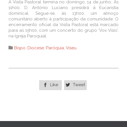
A Visita Pastoral termina no domingo, 14 de junho. Às
11h00, D. António Luciano presidirá à Eucaristia
dominical. Segue-se, às 13h00, um almoço
comunitário aberto à participação da comunidade. O
encerramento oficial da Visita Pastoral está marcado
para as 15h00, com um concerto do grupo ‘Vox Visio’,
na Igreja Paroquial.
Category

Bispo
,
Diocese
,
Paróquia
,
Viseu
Like
Tweet

