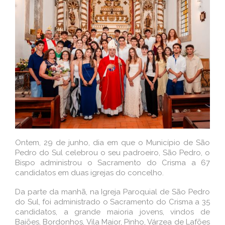
Ontem, 29 de junho, dia em que o Município de São
Pedro do Sul celebrou o seu padroeiro, São Pedro, o
Bispo administrou o Sacramento do Crisma a 67
candidatos em duas igrejas do concelho.
Da parte da manhã, na Igreja Paroquial de São Pedro
do Sul, foi administrado o Sacramento do Crisma a 35
candidatos, a grande maioria jovens, vindos de
Baiões, Bordonhos, Vila Maior, Pinho, Várzea de Lafões