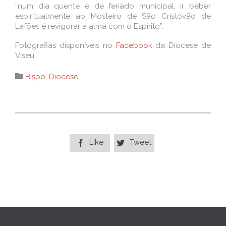
“num dia quente e de feriado municipal, ir beber
espiritualmente ao Mosteiro de São Cristóvão de
Lafões é revigorar a alma com o Espírito”.
Fotografias disponíveis no
Facebook
da Diocese de
Viseu.
Category

Bispo
,
Diocese
Like
Tweet

