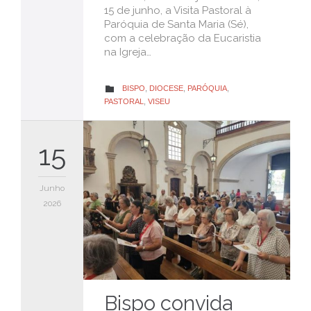
15 de junho, a Visita Pastoral à
Paróquia de Santa Maria (Sé),
com a celebração da Eucaristia
na Igreja…
CATEGORY
BISPO
,
DIOCESE
,
PARÓQUIA
,

PASTORAL
,
VISEU
15
Junho
2026
Bispo convida