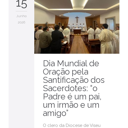
15
Junho
2026
Dia Mundial de
Oração pela
Santificação dos
Sacerdotes: “o
Padre é um pai,
um irmão e um
amigo”
O clero da Diocese de Viseu