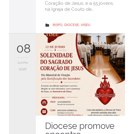
Coração de Jesus, e a 55 jovens,
na Igreja de Couto de…
CATEGORY
BISPO
,
DIOCESE
,
VISEU

08
Junho
2026
Diocese promove