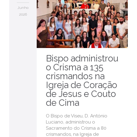
Junho
2026
Bispo administrou
o Crisma a 135
crismandos na
Igreja de Coração
de Jesus e Couto
de Cima
O Bispo de Viseu, D. António
Luciano, administrou o
Sacramento do Crisma a 80
crismandos, na Igreja de