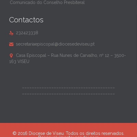
Comunicado do Conselho Presbiteral
Contactos
232423338

secretariaepiscopal@diocesedeviseu.pt

Casa Episcopal – Rua Nunes de Carvalho, nº 12 – 3500-

163 VISEU
______________________________________
______________________________________
© 2016 Diocese de Viseu. Todos os direitos reservados.