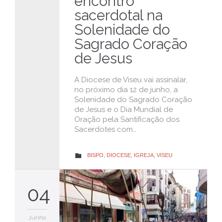
encontro
sacerdotal na
Solenidade do
Sagrado Coração
de Jesus
A Diocese de Viseu vai assinalar,
no próximo dia 12 de junho, a
Solenidade do Sagrado Coração
de Jesus e o Dia Mundial de
Oração pela Santificação dos
Sacerdotes com…
CATEGORY
BISPO
,
DIOCESE
,
IGREJA
,
VISEU

04
Junho