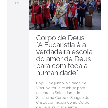
2026
Corpo de Deus:
“A Eucaristia é a
verdadeira escola
do amor de Deus
para com toda a
humanidade”
Hoje, 4 de junho, a cidade de
Viseu voltou a reunir-se para
celebrar a Solenidade do
Santíssimo Corpo e Sangue de
Cristo, conhecida como Corpo
de Deus, num ambiente