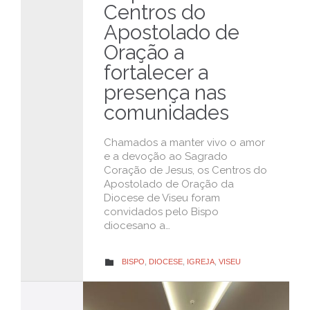
Centros do
Apostolado de
Oração a
fortalecer a
presença nas
comunidades
Chamados a manter vivo o amor
e a devoção ao Sagrado
Coração de Jesus, os Centros do
Apostolado de Oração da
Diocese de Viseu foram
convidados pelo Bispo
diocesano a…
CATEGORY
BISPO
,
DIOCESE
,
IGREJA
,
VISEU
