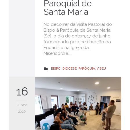
Paroquial de
Santa Maria
No decorrer da Visita Pastoral do
Bispo à Paróquia de Santa Maria
(Sé), o dia de ontem, 17 de junho,
foi marcado pela celebração da
Eucaristia na Igreja da
Misericórdia…
CATEGORY
BISPO
,
DIOCESE
,
PARÓQUIA
,
VISEU

16
Junho
2026