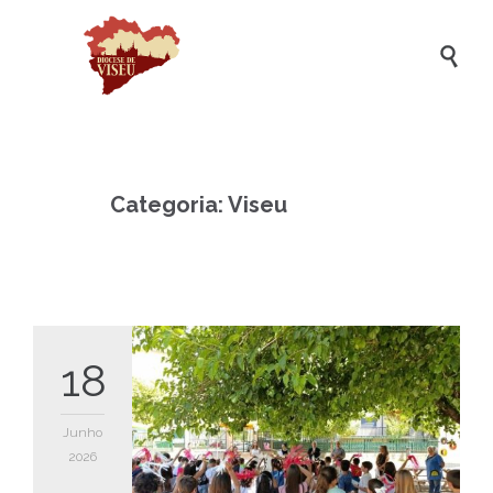

Categoria:
Viseu
18
Junho
2026