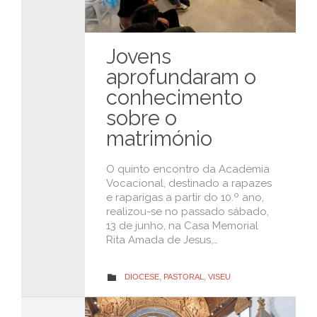
Jovens
aprofundaram o
conhecimento
sobre o
matrimónio
O quinto encontro da Academia
Vocacional, destinado a rapazes
e raparigas a partir do 10.º ano,
realizou-se no passado sábado,
13 de junho, na Casa Memorial
Rita Amada de Jesus,…
CATEGORY
DIOCESE
,
PASTORAL
,
VISEU
