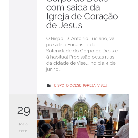
com saída da
Igreja de Coração
de Jesus
O Bispo, D. António Luciano, vai
presidir à Eucaristia da
Solenidade do Corpo de Deus e
à habitual Procissão pelas ruas
da cidade de Viseu, no dia 4 de
junho….
CATEGORY
BISPO
,
DIOCESE
,
IGREJA
,
VISEU

29
Maio
2026