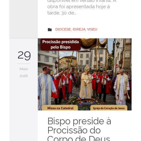
disponível em versão infantil. A
obra foi apresentada hoje à
tarde, 30 de…
CATEGORY
DIOCESE
,
IGREJA
,
VISEU

29
Maio
2026
Bispo preside à
Procissão do
Corpo de Deus