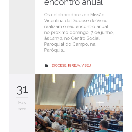
encontro anual
Os colaboradores da Missão
Vicentina da Diocese de Viseu
realizam o seu encontro anual
no próximo domingo, 7 de junho,
às 14h30, no Centro Social
Paroquial do Campo, na
Paróquia…
CATEGORY
DIOCESE
,
IGREJA
,
VISEU

31
Maio
2026