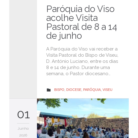
Paróquia do Viso
acolhe Visita
Pastoral de 8 a 14
de junho
A Paróquia do Viso vai receber a
Visita Pastoral do Bispo de Viseu,
D. António Luciano, entre os dias
8 e 14 de junho. Durante uma
semana, o Pastor diocesano…
CATEGORY
BISPO
,
DIOCESE
,
PARÓQUIA
,
VISEU

01
Junho
2026