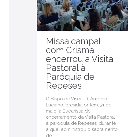
Missa campal
com Crisma
encerrou a Visita
Pastoral à
Paróquia de
Repeses
O Bispo de Viseu, D. António
Luciano, presidiu ontem, 31 de
maio, à Eucaristia de
encerramento da Visita Pastoral
à paróquia de Repeses, durante
a qual administrou o sacramento
do…