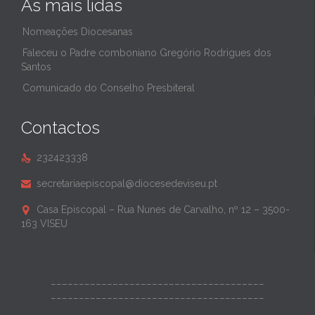
As mais lidas
Nomeações Diocesanas
Faleceu o Padre comboniano Gregório Rodrigues dos
Santos
Comunicado do Conselho Presbiteral
Contactos
232423338

secretariaepiscopal@diocesedeviseu.pt

Casa Episcopal – Rua Nunes de Carvalho, nº 12 – 3500-

163 VISEU
______________________________________
______________________________________