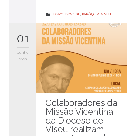
CATEGORY
BISPO
,
DIOCESE
,
PARÓQUIA
,
VISEU

01
Junho
2026
Colaboradores da
Missão Vicentina
da Diocese de
Viseu realizam