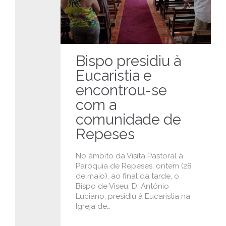
Bispo presidiu à
Eucaristia e
encontrou-se
com a
comunidade de
Repeses
No âmbito da Visita Pastoral à
Paróquia de Repeses, ontem (28
de maio), ao final da tarde, o
Bispo de Viseu, D. António
Luciano, presidiu à Eucaristia na
Igreja de…