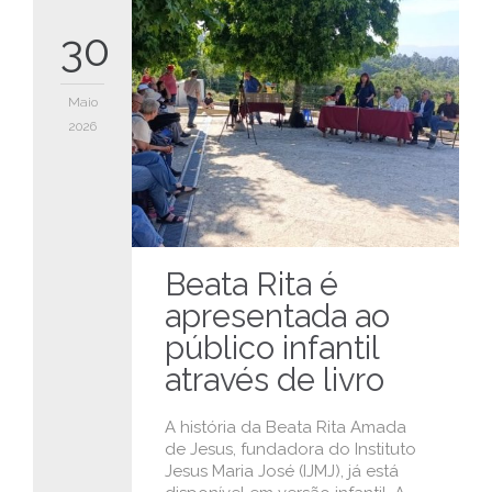
30
Maio
2026
Beata Rita é
apresentada ao
público infantil
através de livro
A história da Beata Rita Amada
de Jesus, fundadora do Instituto
Jesus Maria José (IJMJ), já está