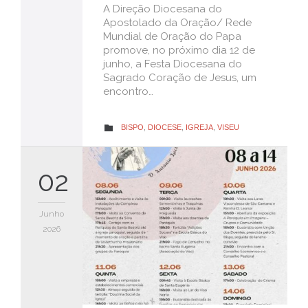
A Direção Diocesana do
Apostolado da Oração/ Rede
Mundial de Oração do Papa
promove, no próximo dia 12 de
junho, a Festa Diocesana do
Sagrado Coração de Jesus, um
encontro…
CATEGORY
BISPO
,
DIOCESE
,
IGREJA
,
VISEU

02
Junho
2026