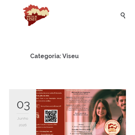

Categoria:
Viseu
03
Junho
2026