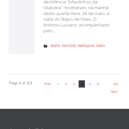
de Infância “Infantinhos da
Vilabeira” receberam, na manhã
desta quarta-feira, 28 de maio, a
visita do Bispo de Viseu, D.
António Luciano, acompanhado
pelo…
CATEGORY
BISPO
,
DIOCESE
,
PARÓQUIA
,
VISEU

Page 4 of 104
4
Prev
1
2
3
5
6
…
104
Next