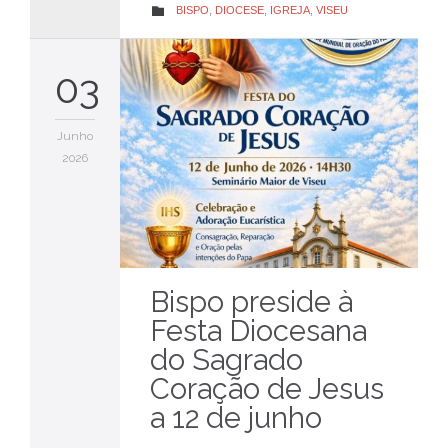
CATEGORY
BISPO
,
DIOCESE
,
IGREJA
,
VISEU

03
Junho
2026
Bispo preside à
Festa Diocesana
do Sagrado
Coração de Jesus
a 12 de junho