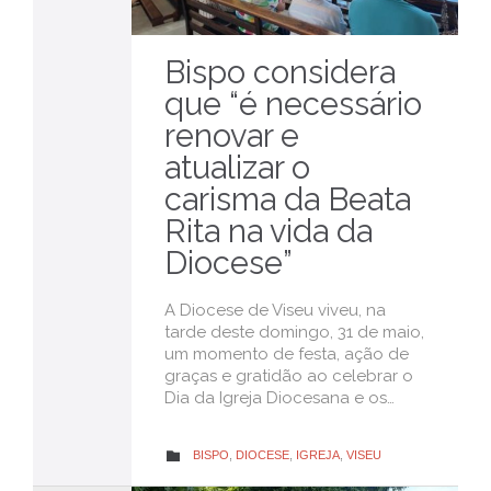
Bispo considera
que “é necessário
renovar e
atualizar o
carisma da Beata
Rita na vida da
Diocese”
A Diocese de Viseu viveu, na
tarde deste domingo, 31 de maio,
um momento de festa, ação de
graças e gratidão ao celebrar o
Dia da Igreja Diocesana e os…
CATEGORY
BISPO
,
DIOCESE
,
IGREJA
,
VISEU
