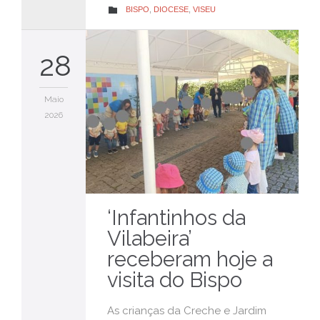
CATEGORY
BISPO
,
DIOCESE
,
VISEU

28
Maio
2026
‘Infantinhos da
Vilabeira’
receberam hoje a
visita do Bispo
As crianças da Creche e Jardim