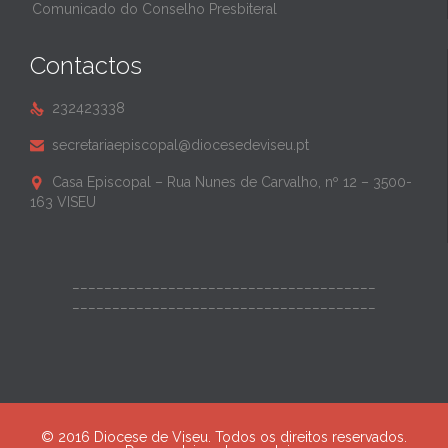
Comunicado do Conselho Presbiteral
Contactos
232423338

secretariaepiscopal@diocesedeviseu.pt

Casa Episcopal – Rua Nunes de Carvalho, nº 12 – 3500-

163 VISEU
______________________________________
______________________________________
© 2016 Diocese de Viseu. Todos os direitos reservados.