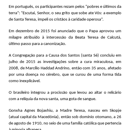
Em português, os participantes rezam pelos “pobres e últimos da
terra”: “Escutai, Senhor, o seu grito que sobe ate Vós: a exemplo
de Santa Teresa, impeli os cristãos à caridade operosa”.
Em dezembro de 2015 foi anunciado que o Papa aprovou um
milagre atribuído à intercessão da Beata Teresa de Calcutá,
último passo para a canonização.
A Congregação para a Causa dos Santos (santa Sé) concluiu em
julho de 2015 as investigações sobre a cura miraculosa, em
2008, de Marcílio Haddad Andrino, então com 35 anos, afetado
por uma doença no cérebro, que se curou de uma forma tida
como inexplicável.
O brasileiro integrou a procissão que levou ao altar o relicário
com a relíquia da nova santa, uma gota de sangue.
Gonxha Agnes Bojaxhiu, a Madre Teresa, nasceu em Skopje
(atual capital da Macedónia), então sob domínio otomano, a 26
de agosto de 1910, no seio de uma família católica que pertencia
à minoria albanesa.