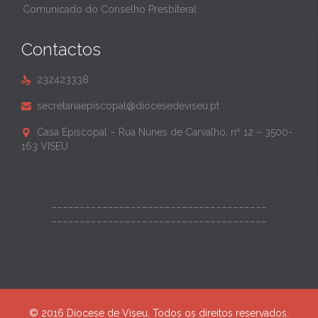
Comunicado do Conselho Presbiteral
Contactos
232423338

secretariaepiscopal@diocesedeviseu.pt

Casa Episcopal – Rua Nunes de Carvalho, nº 12 – 3500-

163 VISEU
______________________________________
______________________________________
© 2016 Diocese de Viseu. Todos os direitos reservados.