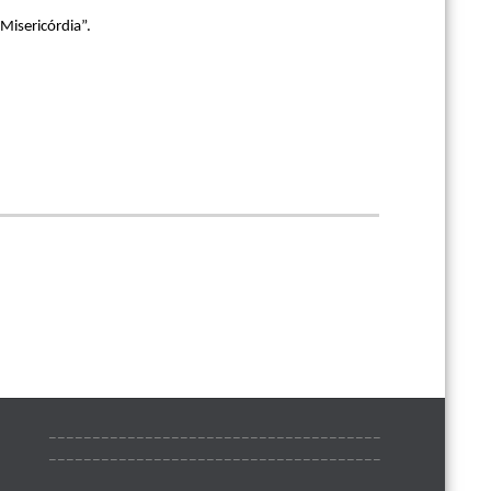
Misericórdia”.
______________________________________
______________________________________