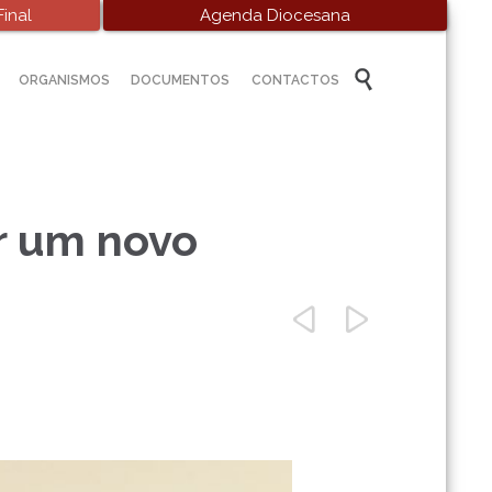
inal
Agenda Diocesana
Skip

ORGANISMOS
DOCUMENTOS
CONTACTOS
to
content
ar um novo

