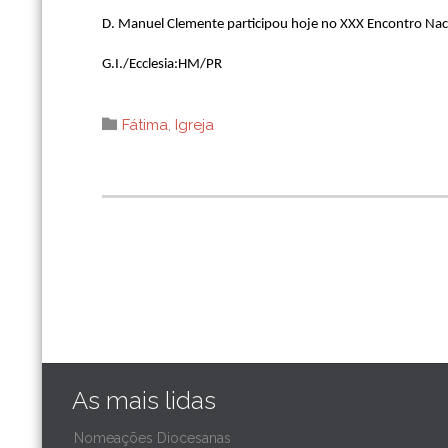
D. Manuel Clemente participou hoje no XXX Encontro Nacio
G.I./Ecclesia:HM/PR
Category

Fátima
,
Igreja
As mais lidas
Nomeações Diocesanas