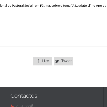
nal de Pastoral Social, em Fátima, sobre o tema “A Laudato si’ no Ano da 
Like
Tweet


Contactos
232423338
