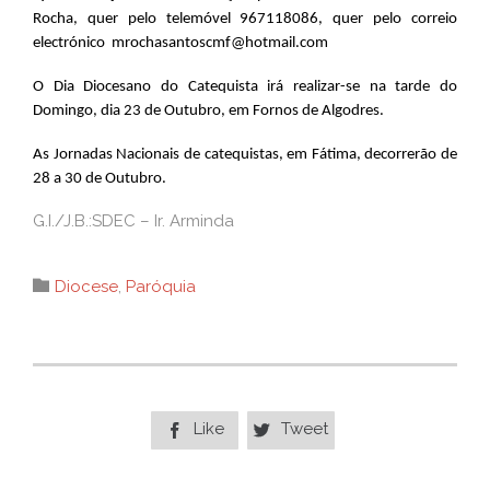
Rocha, quer pelo telemóvel 967118086, quer pelo correio
electrónico mrochasantoscmf@hotmail.com
O Dia Diocesano do Catequista irá realizar-se na tarde do
Domingo, dia 23 de Outubro, em Fornos de Algodres.
As Jornadas Nacionais de catequistas, em Fátima, decorrerão de
28 a 30 de Outubro.
G.I./J.B.:SDEC – Ir. Arminda
Category

Diocese
,
Paróquia
Like
Tweet

