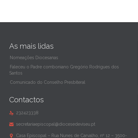
As mais lidas
Nomeações Diocesanas
Faleceu o Padre comboniano Gregório Rodrigues dos
Santos
Comunicado do Conselho Presbiteral
Contactos
232423338

secretariaepiscopal@diocesedeviseu.pt

Casa Episcopal – Rua Nunes de Carvalho, nº 12 – 3500-
