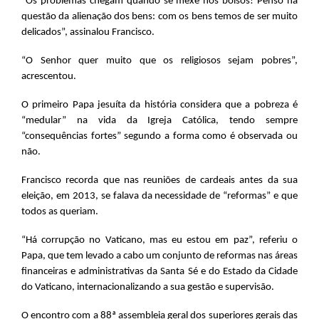
“Os problemas chegam quando se mexe nos bolsos! Penso na
questão da alienação dos bens: com os bens temos de ser muito
delicados”, assinalou Francisco.
“O Senhor quer muito que os religiosos sejam pobres”,
acrescentou.
O primeiro Papa jesuíta da história considera que a pobreza é
“medular” na vida da Igreja Católica, tendo sempre
“consequências fortes” segundo a forma como é observada ou
não.
Francisco recorda que nas reuniões de cardeais antes da sua
eleição, em 2013, se falava da necessidade de “reformas” e que
todos as queriam.
“Há corrupção no Vaticano, mas eu estou em paz”, referiu o
Papa, que tem levado a cabo um conjunto de reformas nas áreas
financeiras e administrativas da Santa Sé e do Estado da Cidade
do Vaticano, internacionalizando a sua gestão e supervisão.
O encontro com a 88ª assembleia geral dos superiores gerais das