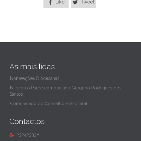
Like
Tweet


As mais lidas
Nomeações Diocesanas
Faleceu o Padre comboniano Gregório Rodrigues dos
Santos
Comunicado do Conselho Presbiteral
Contactos
232423338
