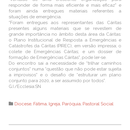
responder de forma mais eficiente e mais eficaz” e
foram ainda entregues materiais referentes a
situações de emergência.
“Foram entregues aos representantes das Cáritas
presentes alguns materiais que se revestem de
grande importância no âmbito desta área da Cáritas:
o Plano Institucional de Resposta a Emergências e
Catástrofes da Cáritas (PIREC), em versão impressa; o
colete de Emergências Cáritas; e um dossier de
formação de Emergências Cáritas”, pode ler-se.
Do encontro sai a necessidade de “trilhar caminhos
conjuntos” numa “questão que não pode estar sujeita
a improvisos” e o desafio de “estruturar um plano
conjunto para 2020, a ser assumido por todos”.
G.I./Ecclesia:SN
Category

Diocese
,
Fátima
,
Igreja
,
Paróquia
,
Pastoral Social