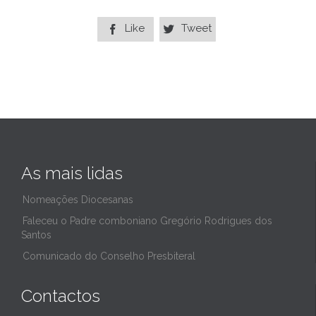
Like
Tweet


As mais lidas
Nomeações Diocesanas
Faleceu o Padre comboniano Gregório Rodrigues dos
Santos
Comunicado do Conselho Presbiteral
Contactos