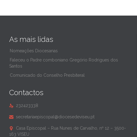
As mais lidas
Nomeações Diocesanas
Faleceu o Padre comboniano Gregório Rodrigues dos
Santos
Comunicado do Conselho Presbiteral
Contactos
232423338

secretariaepiscopal@diocesedeviseu.pt

Casa Episcopal – Rua Nunes de Carvalho, nº 12 – 3500-

163 VISEU