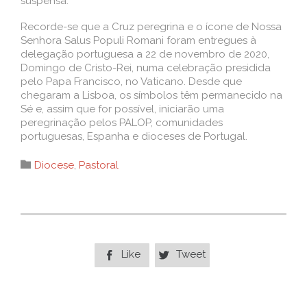
suspensa.
Recorde-se que a Cruz peregrina e o ícone de Nossa
Senhora Salus Populi Romani foram entregues à
delegação portuguesa a 22 de novembro de 2020,
Domingo de Cristo-Rei, numa celebração presidida
pelo Papa Francisco, no Vaticano. Desde que
chegaram a Lisboa, os símbolos têm permanecido na
Sé e, assim que for possível, iniciarão uma
peregrinação pelos PALOP, comunidades
portuguesas, Espanha e dioceses de Portugal.
Category

Diocese
,
Pastoral
Like
Tweet

