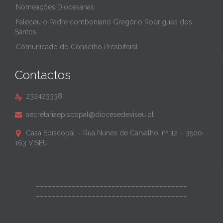
Nomeações Diocesanas
Faleceu o Padre comboniano Gregório Rodrigues dos
Santos
Comunicado do Conselho Presbiteral
Contactos
232423338

secretariaepiscopal@diocesedeviseu.pt

Casa Episcopal – Rua Nunes de Carvalho, nº 12 – 3500-

163 VISEU
______________________________________
______________________________________