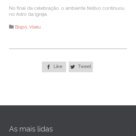
No final da celebração, o ambiente festivo continuou
no Adro da Igreja.
Category

Bispo
,
Viseu
Like
Tweet


As mais lidas