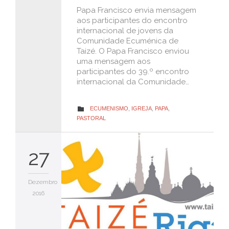
Papa Francisco envia mensagem
aos participantes do encontro
internacional de jovens da
Comunidade Ecuménica de
Taizé. O Papa Francisco enviou
uma mensagem aos
participantes do 39.º encontro
internacional da Comunidade…
CATEGORY
ECUMENISMO
,
IGREJA
,
PAPA
,

PASTORAL
27
Dezembro
2016