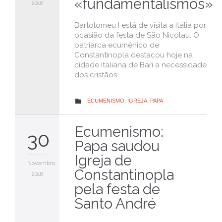
«fundamentalismos»
2016
Bartolomeu I está de visita a Itália por
ocasião da festa de São Nicolau. O
patriarca ecuménico de
Constantinopla destacou hoje na
cidade italiana de Bari a necessidade
dos cristãos…
CATEGORY
ECUMENISMO
,
IGREJA
,
PAPA

Ecumenismo:
30
Papa saudou
Igreja de
Novembro
Constantinopla
2016
pela festa de
Santo André