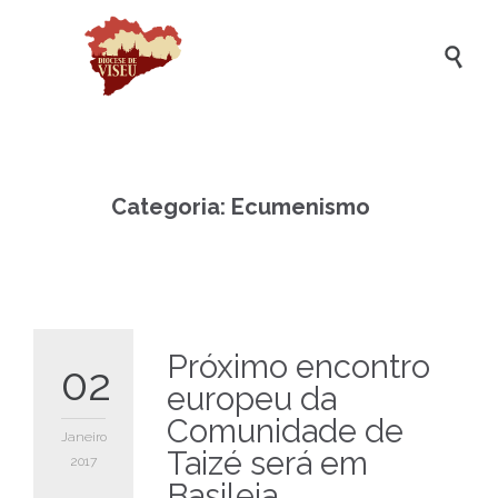

Categoria:
Ecumenismo
Próximo encontro
02
europeu da
Comunidade de
Janeiro
Taizé será em
2017
Basileia