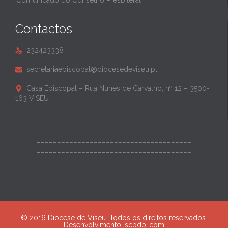
Comunicado do Conselho Presbiteral
Contactos
232423338

secretariaepiscopal@diocesedeviseu.pt

Casa Episcopal – Rua Nunes de Carvalho, nº 12 – 3500-

163 VISEU
______________________________________
______________________________________
© 2016 Diocese de Viseu. Todos os direitos reservados.
Desenvolvimento:
scpdpi.com