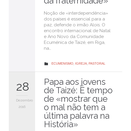
da fraternidade»
Noção de «interdependência»
dos países é essencial para a
paz, defende o irmão Alois. O
encontro internacional de Natal
e Ano Novo da Comunidade
Ecuménica de Taizé, em Riga,
na…
CATEGORY
ECUMENISMO
,
IGREJA
,
PASTORAL

Papa aos jovens
28
de Taizé: É tempo
de «mostrar que
Dezembro
o mal não tem a
2016
última palavra na
História»