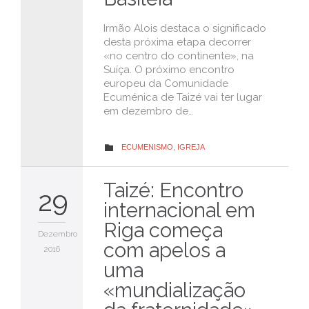
Irmão Alois destaca o significado
desta próxima etapa decorrer
«no centro do continente», na
Suíça. O próximo encontro
europeu da Comunidade
Ecuménica de Taizé vai ter lugar
em dezembro de…
CATEGORY
ECUMENISMO
,
IGREJA

Taizé: Encontro
29
internacional em
Riga começa
Dezembro
com apelos a
2016
uma
«mundialização