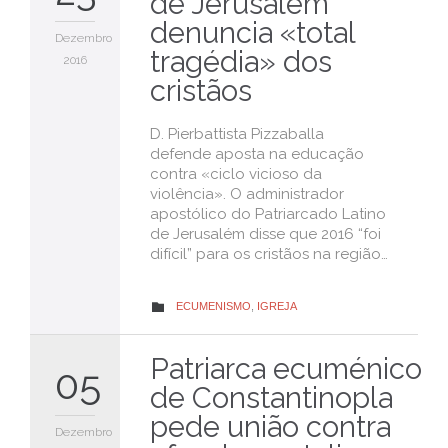
de Jerusalém
denuncia «total
Dezembro
tragédia» dos
2016
cristãos
D. Pierbattista Pizzaballa
defende aposta na educação
contra «ciclo vicioso da
violência». O administrador
apostólico do Patriarcado Latino
de Jerusalém disse que 2016 “foi
difícil” para os cristãos na região…
CATEGORY
ECUMENISMO
,
IGREJA

Patriarca ecuménico
05
de Constantinopla
pede união contra
Dezembro