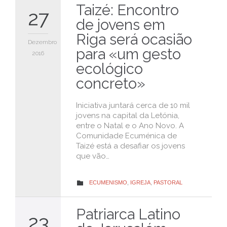
Taizé: Encontro
27
de jovens em
Riga será ocasião
Dezembro
para «um gesto
2016
ecológico
concreto»
Iniciativa juntará cerca de 10 mil
jovens na capital da Letónia,
entre o Natal e o Ano Novo. A
Comunidade Ecuménica de
Taizé está a desafiar os jovens
que vão…
CATEGORY
ECUMENISMO
,
IGREJA
,
PASTORAL

Patriarca Latino
23