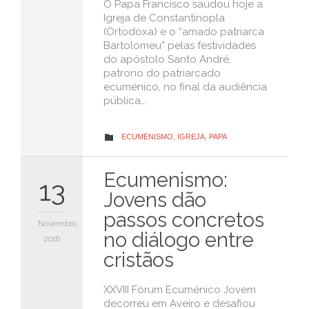
O Papa Francisco saudou hoje a
Igreja de Constantinopla
(Ortodoxa) e o “amado patriarca
Bartolomeu” pelas festividades
do apóstolo Santo André,
patrono do patriarcado
ecuménico, no final da audiência
pública…
CATEGORY
ECUMENISMO
,
IGREJA
,
PAPA

Ecumenismo:
13
Jovens dão
passos concretos
Novembro
no diálogo entre
2016
cristãos
XXVIII Fórum Ecuménico Jovem
decorreu em Aveiro e desafiou