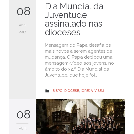
Dia Mundial da
08
Juventude
assinalado nas
Abril
dioceses
2017
Mensagem do Papa desafia os
mais novos a serem agentes de
mudança. O Papa dedicou uma
mensagem-vídeo aos jovens, no
âmbito do 32.º Dia Mundial da
Juventude, que hoje foi…
CATEGORY
BISPO
,
DIOCESE
,
IGREJA
,
VISEU

08
Abril