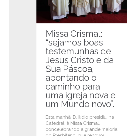
Missa Crismal:
“sejamos boas
testemunhas de
Jesus Cristo e da
Sua Páscoa,
apontando o
caminho para
uma igreja nova e
um Mundo novo”.
Esta manhã, D. Ilídio presidiu, na
Catedral, à Missa Crismal,
concelebrando a grande maioria
do Presbitério, que renovou,