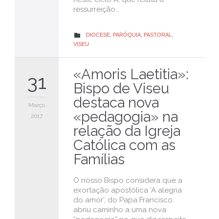
ressurreição…
CATEGORY
DIOCESE
,
PARÓQUIA
,
PASTORAL
,

VISEU
«Amoris Laetitia»:
31
Bispo de Viseu
destaca nova
Março
«pedagogia» na
2017
relação da Igreja
Católica com as
Famílias
O nosso Bispo considera que a
exortação apostólica ‘A alegria
do amor’, do Papa Francisco,
abriu caminho a uma nova