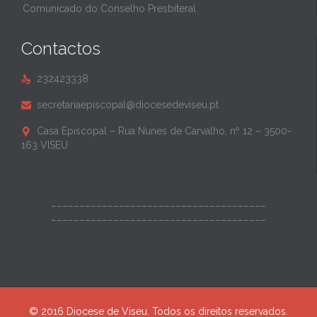
Comunicado do Conselho Presbiteral
Contactos
232423338

secretariaepiscopal@diocesedeviseu.pt

Casa Episcopal – Rua Nunes de Carvalho, nº 12 – 3500-

163 VISEU
______________________________________
______________________________________
© 2016 Diocese de Viseu. Todos os direitos reservados.