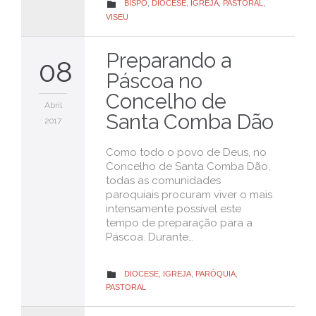
CATEGORY
BISPO
,
DIOCESE
,
IGREJA
,
PASTORAL
,

VISEU
Preparando a
08
Páscoa no
Concelho de
Abril
Santa Comba Dão
2017
Como todo o povo de Deus, no
Concelho de Santa Comba Dão,
todas as comunidades
paroquiais procuram viver o mais
intensamente possível este
tempo de preparação para a
Páscoa. Durante…
CATEGORY
DIOCESE
,
IGREJA
,
PARÓQUIA
,

PASTORAL