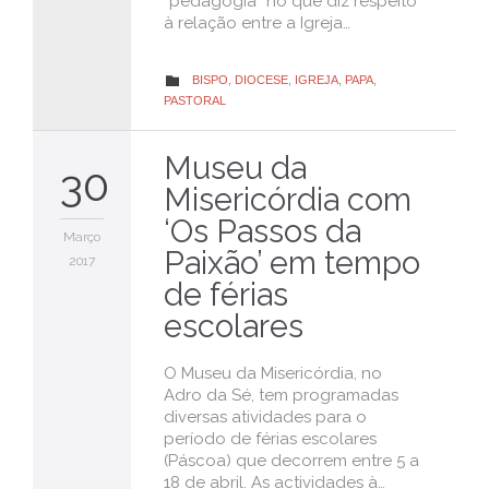
“pedagogia” no que diz respeito
à relação entre a Igreja…
CATEGORY
BISPO
,
DIOCESE
,
IGREJA
,
PAPA
,

PASTORAL
Museu da
30
Misericórdia com
‘Os Passos da
Março
Paixão’ em tempo
2017
de férias
escolares
O Museu da Misericórdia, no
Adro da Sé, tem programadas
diversas atividades para o
período de férias escolares
(Páscoa) que decorrem entre 5 a
18 de abril. As actividades à…