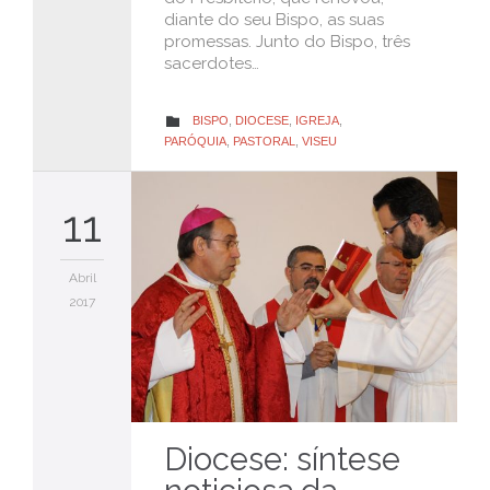
diante do seu Bispo, as suas
promessas. Junto do Bispo, três
sacerdotes…
CATEGORY
BISPO
,
DIOCESE
,
IGREJA
,

PARÓQUIA
,
PASTORAL
,
VISEU
11
Abril
2017
Diocese: síntese