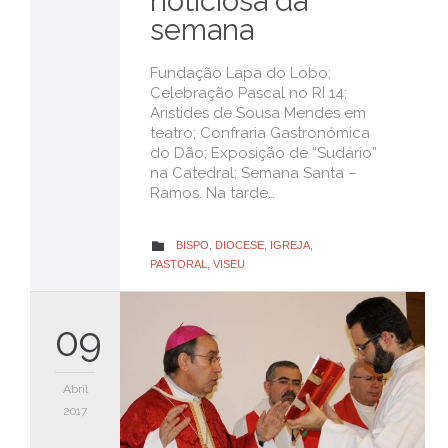
noticiosa da
semana
Fundação Lapa do Lobo;
Celebração Pascal no RI 14;
Aristides de Sousa Mendes em
teatro; Confraria Gastronómica
do Dão; Exposição de “Sudário”
na Catedral; Semana Santa –
Ramos. Na tarde…
CATEGORY
BISPO
,
DIOCESE
,
IGREJA
,

PASTORAL
,
VISEU
09
Abril
2017