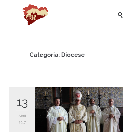

Categoria:
Diocese
13
Abril
2017