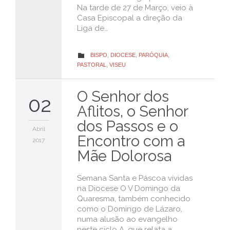
Na tarde de 27 de Março, veio à
Casa Episcopal a direção da
Liga de…
CATEGORY
BISPO
,
DIOCESE
,
PARÓQUIA
,

PASTORAL
,
VISEU
O Senhor dos
02
Aflitos, o Senhor
dos Passos e o
Abril
Encontro com a
2017
Mãe Dolorosa
Semana Santa e Páscoa vividas
na Diocese O V Domingo da
Quaresma, também conhecido
como o Domingo de Lázaro,
numa alusão ao evangelho
neste ciclo A, que relata a