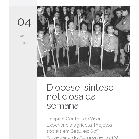
04
Abril
2017
Diocese: síntese
noticiosa da
semana
Hospital Central de Viseu;
Experiência agrícola; Projetos
sociais em Sezures; 60º
Aniversário do Agrupamento 102.