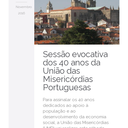
Novembro
2016
Sessão evocativa
dos 40 anos da
União das
Misericórdias
Portuguesas
Para assinalar os 40 anos
dedicados ao apoio à
população e ao
desenvolvimento da economia
social, a União das Misericórdias