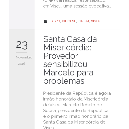
(UMP) vai realizar, este sábado,
em Viseu, uma sessão evocativa…
CATEGORY
BISPO
,
DIOCESE
,
IGREJA
,
VISEU

Santa Casa da
23
Misericórdia:
Provedor
Novembro
sensibilizou
2016
Marcelo para
problemas
Presidente da República é agora
irmão honorário da Misericórdia
de Viseu. Marcelo Rebelo de
Sousa, presidente da República,
é o primeiro irmão honorário da
Santa Casa da Misericórdia de
Viseu…