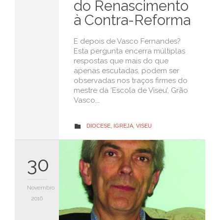
do Renascimento
à Contra-Reforma
E depois de Vasco Fernandes?
Esta pergunta encerra múltiplas
respostas que mais do que
apenas escutadas, podem ser
observadas nos traços firmes do
mestre da ‘Escola de Viseu’, Grão
Vasco,…
CATEGORY
DIOCESE
,
IGREJA
,
VISEU

30
Novembro
2016