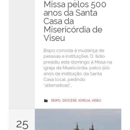
Missa pelos 500
anos da Santa
Casa da
Misericórdia de
Viseu
Bispo convida à mudança de
pessoas e instituições. D. Ilídio
presidiu este domingo à Missa na
igreja da Misericórdia, pelos 500
anos de instituição da Santa
Casa local, pedindo
“alternativas”…
CATEGORY
BISPO
,
DIOCESE
,
IGREJA
,
VISEU

25