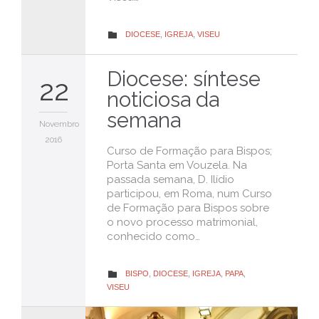
CATEGORY
DIOCESE
,
IGREJA
,
VISEU

Diocese: síntese
22
noticiosa da
semana
Novembro
2016
Curso de Formação para Bispos;
Porta Santa em Vouzela. Na
passada semana, D. Ilídio
participou, em Roma, num Curso
de Formação para Bispos sobre
o novo processo matrimonial,
conhecido como…
CATEGORY
BISPO
,
DIOCESE
,
IGREJA
,
PAPA
,

VISEU