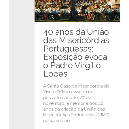
40 anos da União
das Misericórdias
Portuguesas:
Exposição evoca
o Padre Virgílio
Lopes
A Santa Casa da Misericórdia de
Viseu (SCMV) evocou no
passado sábado, 27 de
novembro, a memória dos 40
anos da criação da União das
Misericórdias Portuguesas (UMP),
numa sessão…