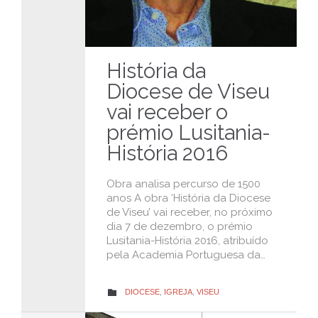
História da
Diocese de Viseu
vai receber o
prémio Lusitania-
História 2016
Obra analisa percurso de 1500
anos A obra ‘História da Diocese
de Viseu’ vai receber, no próximo
dia 7 de dezembro, o prémio
Lusitania-História 2016, atribuído
pela Academia Portuguesa da…
CATEGORY
DIOCESE
,
IGREJA
,
VISEU
