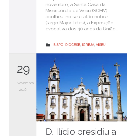
novembro, a Santa Casa da
Misericórdia de Viseu (SCMV)
acolheu, no seu salão nobre
(largo Major Teles), a Exposição
evocativa dos 40 anos da União…
CATEGORY
BISPO
,
DIOCESE
,
IGREJA
,
VISEU

29
Novembro
2016
D. Ilídio presidiu a