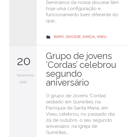
Seminários da nossa diocese têm
hoje uma configuração e
funcionamento bem diferente do
que…
CATEGORY
BISPO
,
DIOCESE
,
IGREJA
,
VISEU

Grupo de jovens
20
‘Cordas’ celebrou
segundo
Novembro
aniversário
2016
O grupo de Jovens ‘Cordas’
sediado em Gumirães, na
Paróquia de Santa Maria, em
Viseu celebrou, no passado dia
29 de outubro, o seu segundo
aniversário, na Igreja de
Gumirães….