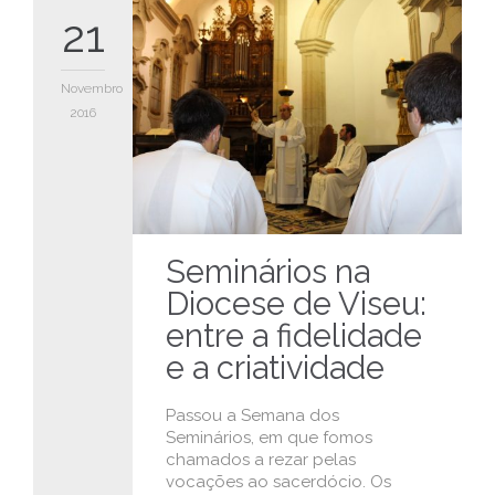
21
Novembro
2016
Seminários na
Diocese de Viseu:
entre a fidelidade
e a criatividade
Passou a Semana dos
Seminários, em que fomos
chamados a rezar pelas
vocações ao sacerdócio. Os