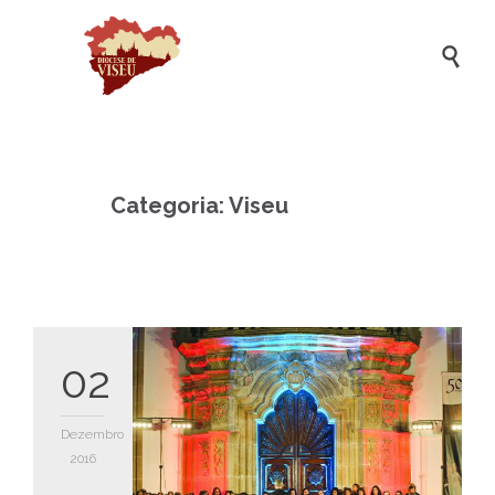

Categoria:
Viseu
02
Dezembro
2016