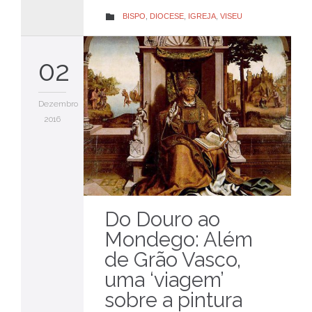
CATEGORY
BISPO
,
DIOCESE
,
IGREJA
,
VISEU

02
Dezembro
2016
Do Douro ao
Mondego: Além
de Grão Vasco,
uma ‘viagem’
sobre a pintura