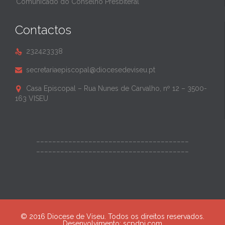
Comunicado do Conselho Presbiteral
Contactos
232423338

secretariaepiscopal@diocesedeviseu.pt

Casa Episcopal – Rua Nunes de Carvalho, nº 12 – 3500-

163 VISEU
______________________________________
______________________________________
© 2016 Diocese de Viseu. Todos os direitos reservados.
Desenvolvimento:
scpdpi.com